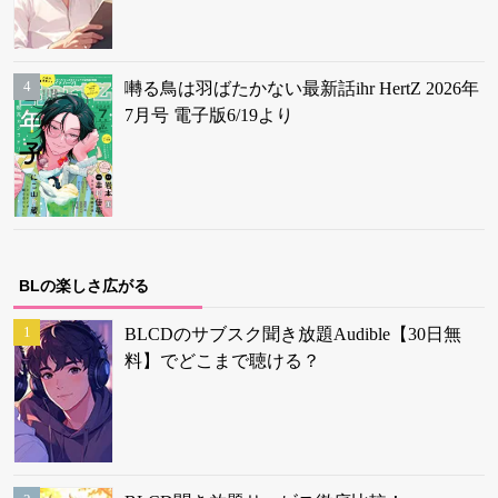
囀る鳥は羽ばたかない最新話ihr HertZ 2026年
7月号 電子版6/19より
BLの楽しさ広がる
BLCDのサブスク聞き放題Audible【30日無
料】でどこまで聴ける？