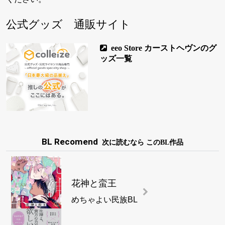
公式グッズ 通販サイト
eeo Store カーストヘヴンのグ
ッズ一覧
BL Recomend
次に読むなら このBL作品
花神と蛮王
めちゃよい民族BL