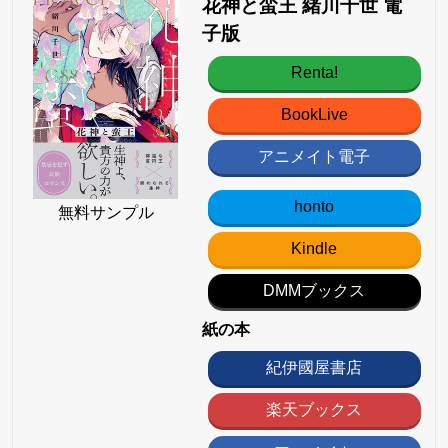
花神と蛮王 緒川千世 電
子版
Renta!
BookLive
アニメイト電子
honto
無料サンプル
Kindle
DMMブックス
紙の本
紀伊國屋書店
楽天ブックス