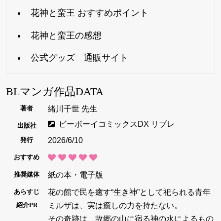
花神と蛮王 おすすめポイント
花神と蛮王の感想
公式グッズ 通販サイト
BLマンガ作品DATA
緒川千世 先生
著者
ビーボーイコミックスDX リブレ
出版社
2026/6/10
発行
おすすめ
紙の本・電子版
推奨媒体
花の館で民を癒す“生き神”として祀られる青年
あらすじ
ミルザは、実は癒しの力を持たない。
紹介PR
その奇跡は、故郷の山に宿る神の水によるもの