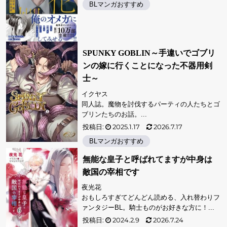
BLマンガおすすめ
SPUNKY GOBLIN～手違いでゴブリ
ンの嫁に行くことになった不器用剣
士～
イクヤス
同人誌。魔物を討伐するパーティの人たちとゴ
ブリンたちのお話。...
投稿日:
2025.1.17
2026.7.17
BLマンガおすすめ
無能な皇子と呼ばれてますが中身は
敵国の宰相です
夜光花
おもしろすぎてどんどん読める、入れ替わりフ
ァンタジーBL。騎士ものがお好きな方に！...
投稿日:
2024.2.9
2026.7.24