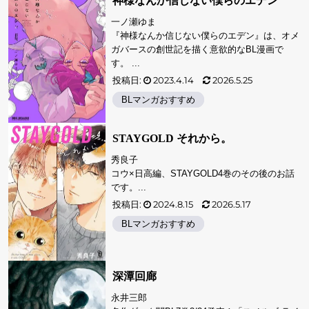
神様なんか信じない僕らのエデン
一ノ瀬ゆま
『神様なんか信じない僕らのエデン』は、オメ
ガバースの創世記を描く意欲的なBL漫画で
す。 ...
投稿日:
2023.4.14
2026.5.25
BLマンガおすすめ
STAYGOLD それから。
秀良子
コウ×日高編、STAYGOLD4巻のその後のお話
です。...
投稿日:
2024.8.15
2026.5.17
BLマンガおすすめ
深潭回廊
永井三郎