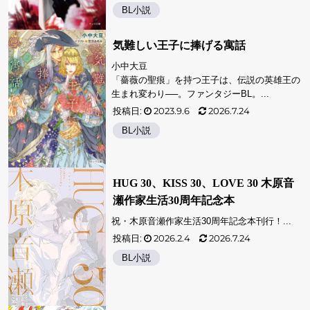
BL小説
気難しい王子に捧げる寓話
小中大豆
「薔薇の聖痕」を持つ王子は、伝説の英雄王の
生まれ変わり──。ファンタジーBL。...
投稿日:
2023.9.6
2026.7.24
BL小説
HUG 30、KISS 30、LOVE 30 木原音
瀬作家生活30周年記念本
祝・木原音瀬作家生活30周年記念本刊行！...
投稿日:
2026.2.4
2026.7.24
BL小説