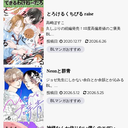
とろけるくちびる raise
高崎ぼすこ
久しぶりの続編発売！ｴﾛ度高偏差値のご褒美
BL...
投稿日:
2020.12.17
2026.6.26
BLマンガおすすめ
Neonと群青
ジョゼ先生にしかない余白とか余韻とか沁みる
BL。...
投稿日:
2026.5.12
2026.5.25
BLマンガおすすめ