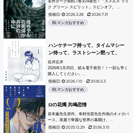
名作ダーク闇BL7巻3/24発売！「スメルズ ライ
ク グリーン スピリット」スピンオフ。 ...
投稿日:
2026.3.28
2026.7.31
BLマンガおすすめ
ハンケチーフ持って、タイムマシー
ン待って、ラストシーン黙って、
佐岸左岸
2026年1月20日、紙＆電子発売！！一刻も早く
購入してください。...
投稿日:
2026.1.10
2026.5.3
BLマンガおすすめ
Ωの花燭 共鳴恋情
岩本薫先生原作。幸村佳苗先生作画のオメガバ
ース。美麗で華麗な世界の幕開け。...
投稿日:
2025.12.29
2026.3.15