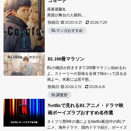
コヨーテ
座裏屋蘭丸
異国が舞台の人狼BL...
投稿日:
2020.9.21
2026.7.29
BLマンガおすすめ
BL100冊マラソン
BLの物語が好きすぎて100冊マラソン始めるわ
よ。ストーリーの旨味を全身で味わって語る企
画よ〜。本家には若干怒...
投稿日:
2026.2.15
2026.6.8
BL調査部
Netflixで見れるBLアニメ・ドラマ映
画ボーイズラブおすすめ名作選
ネトフリ歴9年の腐によるNetflix配信中のBLア
ニメ、海外ドラマ、国内ドラマ紹介。ボーイズ