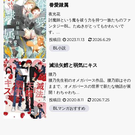
眷愛隷属
夜光花
討魔師という魔を祓う力を持つ一族たちのファ
ンタジーBL。たぬきがとってもかわいいで
す。...
投稿日:
2023.11.13
2026.6.29
BL小説
滅法矢鱈と弱気にキス
腰乃
腰乃先生初のオメガバース作品。腰乃節はその
ままで、オメガバースの世界で新たな物語が展
開！わちゃわち...
投稿日:
2020.8.11
2026.7.25
BLマンガおすすめ