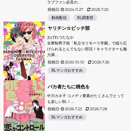
ラブファン必見の...
投稿日:
2024.11.27
2026.7.20
動画配信
BL調査部
ヤリチン☆ビッチ部
おげれつたなか
全寮制男子校「私立モリモーリ学園」で繰り広
げられるとんでもない部活！キャラクターも魅
力満...
投稿日:
2020.10.10
2026.7.26
BLマンガおすすめ
バカ者たちに桃色を
中川カネ子 コメディ要素がたくさんでとって
も楽しいBL！...
投稿日:
2026.7.23
2026.7.28
BLマンガおすすめ