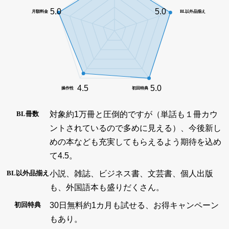
5.0
5.0
月額料金
BL以外品揃え
4.5
5.0
操作性
初回特典
対象約1万冊と圧倒的ですが（単話も１冊カウ
BL冊数
ントされているので多めに見える）、今後新し
めの本なども充実してもらえるよう期待を込め
て4.5。
小説、雑誌、ビジネス書、文芸書、個人出版
BL以外品揃え
も、外国語本も盛りだくさん。
30日無料約1カ月も試せる、お得キャンペーン
初回特典
もあり。