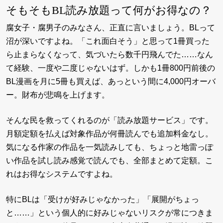
そもそもBL読み放題って何がお得なの？
腐女子・腐男子のみなさん、正直に言いましょう。BLって
沼が深いですよね。「これ面白そう」と思って1冊買った
ら止まらなくなって、気づいたら数千円飛んでた……なん
て経験、一度や二度じゃないはず。しかも1冊800円前後の
BL漫画を月に5冊も買えば、あっという間に4,000円オーバ
ー。財布が悲鳴を上げます。
そんな民を救ってくれるのが「読み放題サービス」です。
月額定額を払えば対象作品が何冊読んでも追加料金なし。
気になる作家の作品を一気読みしても、ちょっと地雷っぽ
い作品を試し読み感覚で読んでも、全部まとめて定額。こ
れはお得なシステムですよね。
特にBLは「受けが好みじゃなかった」「展開がちょっ
と……」という個人的に好みじゃないリスクが常につきま