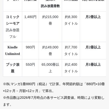
読み放題冊数
コミック
1,480円
約215,000
約8,300
月2冊以上
シーモア
冊
タイトル
読み放題
フル
Kindle
980円
約149,000
約7,700
月2冊以上
Unlimited
冊
タイトル
ブック放
550円
65,000冊以
約2,400
月1冊以上
題
上
タイトル
※BLマンガ1冊880円（税込）で計算。年間節約額は「880円×10冊
×12ヶ月－月額×12ヶ月」で算出。
※作品数は2026年7月時点の各サービス調査値。時期により変動し
ます。