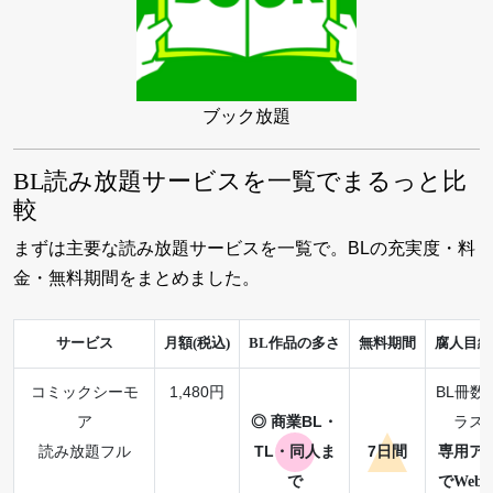
ブック放題
BL読み放題サービスを一覧でまるっと比
較
まずは主要な読み放題サービスを一覧で。BLの充実度・料
金・無料期間をまとめました。
サービス
月額(税込)
BL作品の多さ
無料期間
腐人目線
コミックシーモ
1,480円
BL冊数
ア
◎ 商業BL・
ラス
読み放題フル
TL・同人ま
7日間
専用ア
で
でWeb