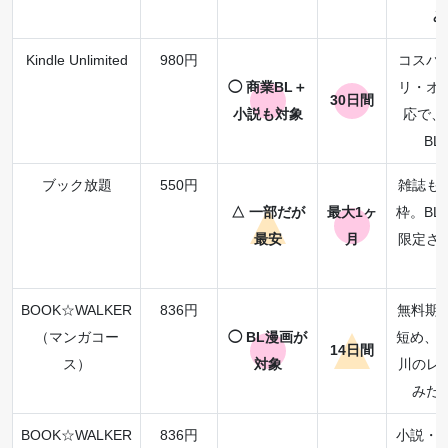
み
Kindle Unlimited
980円
コスパ
◯ 商業BL＋
リ・オ
30日間
小説も対象
応で、
BL
ブック放題
550円
雑誌も
△ 一部だが
最大1ヶ
枠。BL
最安
月
限定さ
BOOK☆WALKER
836円
無料期間
（マンガコー
◯ BL漫画が
短め、C
14日間
ス）
対象
川のレ
みた
BOOK☆WALKER
836円
小説・ラ