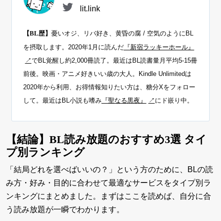
lit.link
憂いオジ、リバ好き、黄昏の腐 / 空気のようにBL
【BL歴】
を摂取します。2020年1月に読んだ
『新宿ラッキーホール』
でBL覚醒し約2,000冊読了。最近はBL読書量月平均5-15冊
前後。映画・アニメ好きいい歳の大人。Kindle Unlimitedは
2020年から利用、お得情報知りたい方は、糖分Xをフォロー
して。最近はBL小説も嗜み
『聖なる黒夜』
にド嵌り中。
【結論】BL読み放題のおすすめ3選 タイ
プ別ランキング
「結局どれを選べばいいの？」という方のために、BLの読
み方・好み・目的に合わせて最適なサービスをタイプ別ラ
ンキングにまとめました。まずはここを読めば、自分に合
う読み放題が一瞬でわかります。