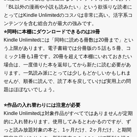
「BL以外の漫画や小説も読みたい」という欲張りな読者に
とってはKindle Unlimitedのコスパは非常に高い。活字系コ
ンテンツを含む総合力が最大の強みです。
⭐同時に本棚にダウンロードできるのは20冊
Kindle Unlimitedには「同時に読める冊数は20冊まで」とい
う上限があります。電子書籍では分冊版の５話も５冊、コ
ミック1冊も1冊です。20冊を超えて本棚にいれておきたい
場合は、一度借りた本を返却してから新たに読む必要があ
ります。一気読み派にとっては少しもどかしいかもしれま
せんが、順番に読んで、読了本を戻していけば実用上の問
題はほぼないでしょう。
⭐作品の入れ替わりには注意が必要
Kindle Unlimitedは対象作品がすべてではありませんが定期
的に入れ替わります。使用してみるとわかるのですが、ず
っと読み放題対象の本と、1ヶ月だけ、2ヶ月だけ、と期間