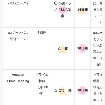
（MAXコース）
◯ 小説・ラ
に。無料
ノベBLも対
14日間
日と短
象
レーベ
い
auブックパス
618円
auユー
（総合コース）
もまと
い人に
△ 一部
30日間
読みた
BLジャ
探し
Amazon
プライム
プライ
Prime Reading
特典
程度。B
（月600
物足り
△ ごく一部
30日間
円）
書・雑
BLジャ