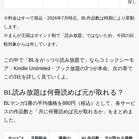
探し
※料金はすべて税込・2026年7月時点。BL作品数は時期により変動
します。
※まんが王国はポイント制で「読み放題」ではないため、今回の比
較対象からは外しています。
この中で「BLをがっつり読み放題で」ならコミックシーモ
ア・Kindle Unlimited・ブック放題の3つが本命。次の章で
この3社を詳しく見ていくよ。
BL読み放題は何冊読めば元が取れる？
BLマンガ1冊の平均価格を880円（税込）として、各サービ
スの作品数と「月に何冊読めば元が取れるか」をまとめま
した。
サービス
月額料金
漫画の
BL作品数
元が取れる冊数