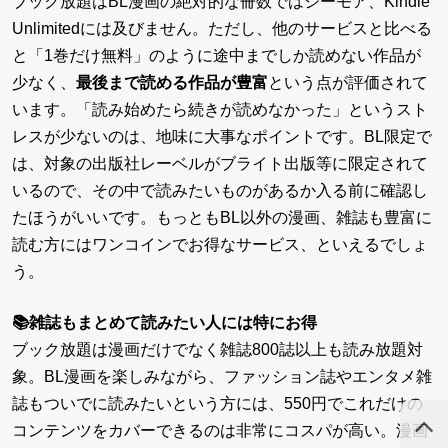
ブック放題はBL漫画の絶対的な冊数ではシーモア、Kindle
Unlimitedには及びません。ただし、他のサービスと比べる
と「1巻だけ無料」のように途中までしか読めない作品が
少なく、
最後まで読める作品が豊富
という点が評価されて
います。「読み始めたら続きが読めなかった」というスト
レスが少ないのは、地味に大事なポイントです。BL限定で
は、対象の出版社レーベルがブライト出版等に限定されて
いるので、その中で読みたいものがあるか入る前に確認し
たほうがいいです。もっともBL以外の漫画、雑誌も豊富に
読む方にはワンコインでお得なサービス、といえるでしょ
う。
📚雑誌もまとめて読みたい人には特にお得
ブック放題は漫画だけでなく雑誌800誌以上も読み放題対
象。BL漫画を楽しみながら、ファッション誌やエンタメ雑
誌もついでに読みたいという方には、550円でこれだけの
コンテンツをカバーできるのは非常にコスパが高い。漫画