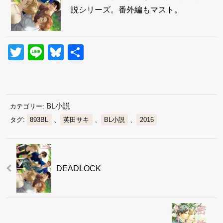
説シリーズ。番外編もマスト。
Twitter
Line
Bluesky
共
有
BL小説
カテゴリー:
タグ:
893BL
、
英田サキ
、
BL小説
、
2016
DEADLOCK