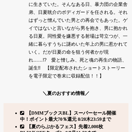
に生きていた。そんなある日、暴力団の企業舎
弟、日夏晄介のボディガードを任される。それ
はずっと憎んでいた男との再会でもあった。ゲ
イではないと言いながら男を抱き、男に抱かれ
る日夏。同性愛を嫌悪する射場は苛立つが、一
緒に暮らすうちに謎めいた年上の男に惹かれて
いく。だが日夏の命を狙う何者かが現
れ……!? 愛と憎しみ、死と魂の再生の物語、
誕生!! 【限定配布されたショートストーリー
を電子限定で巻末に収録配信！！】
＼夏のおすすめ情報／
【DMMブックスBL】スーパーセール開催
中！ポイント最大70％還元 8/20木23:59まで
【夏のらぶかるフェス】先着2,000枚