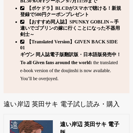
BL50％OFFクーポン 9/7月11:59まで
【ポケドラ】BLCDがスマホで聴ける！新規
登録で500円クーポンプレゼント
【おすすめ同人誌】SPUNKY GOBLIN～手
違いでゴブリンの嫁に行くことになった不器用
剣士～
【Translated Version】GIVEN BACK SIDE
01
ギヴン 同人誌電子版翻訳版・日本語版発売中！
To all Given fans around the world:
the translated
e-book version of the doujinshi is now available.
You’ll be overjoyed.
遠い岸辺 英田サキ 電子試し読み・購入
遠い岸辺 英田サキ 電子
版