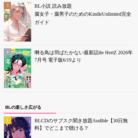
BL小説 読み放題
腐女子・腐男子のためのKindleUnlimited完全
ガイド
囀る鳥は羽ばたかない最新話ihr HertZ 2026年
7月号 電子版6/19より
BLの楽しさ広がる
BLCDのサブスク聞き放題Audible【30日無
料】でどこまで聴ける？