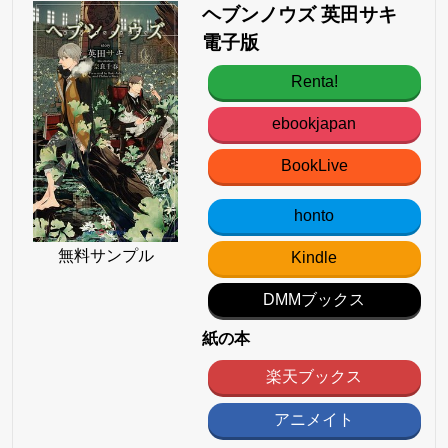
ヘブンノウズ 英田サキ
電子版
Renta!
ebookjapan
BookLive
honto
無料サンプル
Kindle
DMMブックス
紙の本
楽天ブックス
アニメイト