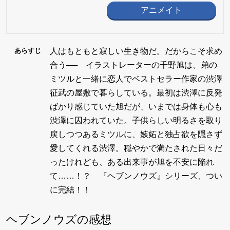
アニメイト
人はもともと寂しい生き物だ。だからこそ求め
あらすじ
合う── イラストレーターの千野旭は、弟の
ミツルと一緒に恋人でベストセラー作家の渋澤
征武の屋敷で暮らしている。最初は渋澤に反発
ばかり感じていた旭だが、いまでは身体も心も
渋澤に囚われていた。子供らしい明るさを取り
戻しつつあるミツルに、嫉妬と独占欲を隠さず
愛してくれる渋澤。穏やかで満たされた日々だ
ったけれども、ある出来事が旭を不安に陥れ
て……！？ 『ヘブンノウズ』シリーズ、つい
に完結！！
ヘブンノウズの感想