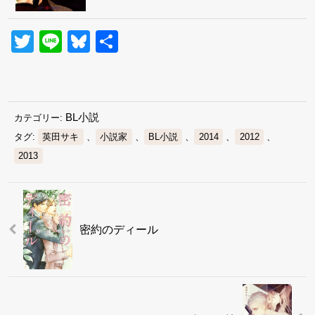
Twitter
Line
Bluesky
共
有
BL小説
カテゴリー:
タグ:
英田サキ
、
小説家
、
BL小説
、
2014
、
2012
、
2013
密約のディール