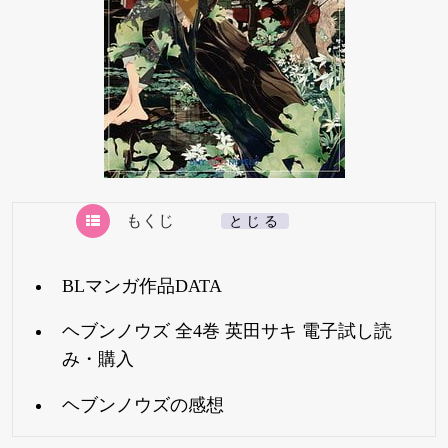
もくじ
[
とじる
]
BLマンガ作品DATA
ヘブンノウズ 全4巻 英田サキ 電子試し読
み・購入
ヘブンノウズの感想