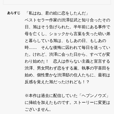
「私はね、君の絵に恋をしたんだ」
あらすじ
ベストセラー作家の渋澤征武と知り合ったその
日、旭はそう告げられた。半年前にある事件で
母を亡くし、ショックから言葉を失った幼い弟
と暮らしている旭は、もしあの日、もしあの
時…… そんな後悔に囚われて毎日を送ってい
た。けれど、渋澤に会った日から、すべてが変
わり始めた！ 恋人は作らない主義と宣言する
渋澤、男女問わず恋をする薫、執事の宇喜田を
始め、個性豊かな渋澤邸の住人たちに、最初は
反感を覚えた旭だったけれども！？
※本作は過去に配信していた「ヘブンノウズ」
に挿絵を加えたものです。ストーリーに変更は
ございません。