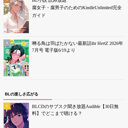
BL小説 読み放題
腐女子・腐男子のためのKindleUnlimited完全
ガイド
囀る鳥は羽ばたかない最新話ihr HertZ 2026年
7月号 電子版6/19より
BLの楽しさ広がる
BLCDのサブスク聞き放題Audible【30日無
料】でどこまで聴ける？