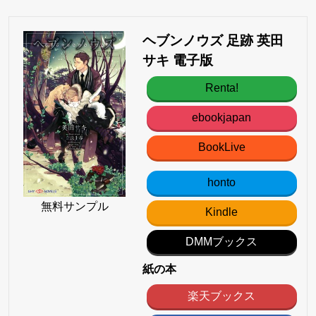
ヘブンノウズ 足跡 英田
サキ 電子版
Renta!
ebookjapan
BookLive
honto
無料サンプル
Kindle
DMMブックス
紙の本
楽天ブックス