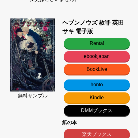
ヘブンノウズ 赦罪 英田
サキ 電子版
Renta!
ebookjapan
BookLive
honto
無料サンプル
Kindle
DMMブックス
紙の本
楽天ブックス