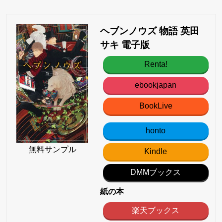
ヘブンノウズ 物語 英田
サキ 電子版
Renta!
ebookjapan
BookLive
honto
無料サンプル
Kindle
DMMブックス
紙の本
楽天ブックス