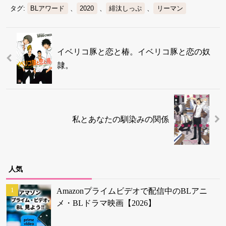
タグ:
BLアワード
、
2020
、
緋汰しっぷ
、
リーマン
イベリコ豚と恋と椿。イベリコ豚と恋の奴
隷。
私とあなたの馴染みの関係
人気
Amazonプライムビデオで配信中のBLアニ
メ・BLドラマ映画【2026】