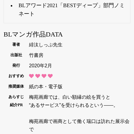
BLアワード2021「BESTディープ」部門ノミ
ネート
BLマンガ作品DATA
緋汰しっぷ先生
著者
竹書房
出版社
2020年2月
発行
おすすめ
紙の本・電子版
推奨媒体
梅苑画廊では、白い額縁の絵を買うと
あらすじ
“あるサービス”を受けられるという――。
紹介PR
梅苑画廊で画商として働く瑞口は訪れた展示会
で