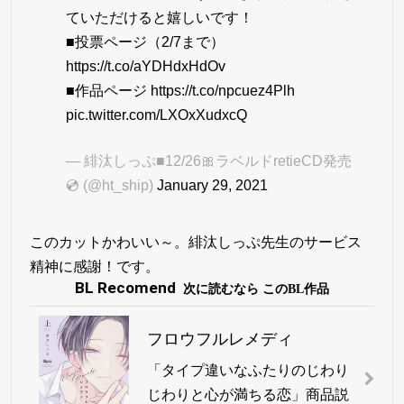
ていただけると嬉しいです！
■投票ページ（2/7まで）
https://t.co/aYDHdxHdOv
■作品ページ
https://t.co/npcuez4Plh
pic.twitter.com/LXOxXudxcQ
— 緋汰しっぷ■12/26🎀ラベルドretieCD発売
💿 (@ht_ship)
January 29, 2021
このカットかわいい～。緋汰しっぷ先生のサービス
精神に感謝！です。
BL Recomend
次に読むなら このBL作品
フロウフルレメディ
「タイプ違いなふたりのじわり
じわりと心が満ちる恋」商品説