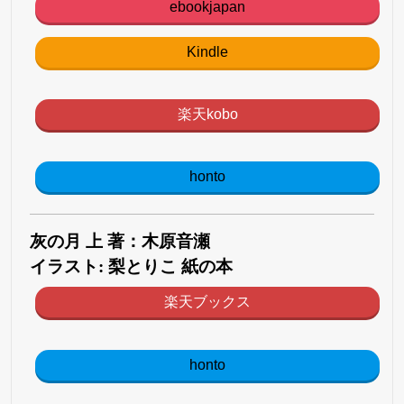
ebookjapan
Kindle
楽天kobo
honto
灰の月 上 著：木原音瀬
イラスト: 梨とりこ 紙の本
楽天ブックス
honto