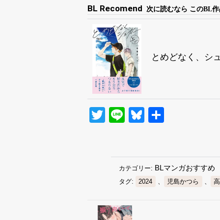
BL Recomend
次に読むなら このBL作
とめどなく、シ
Twitter
Line
Bluesky
共
有
BLマンガおすすめ
カテゴリー:
タグ:
2024
、
児島かつら
、
高