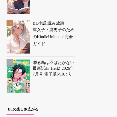
BL小説 読み放題
腐女子・腐男子のため
のKindleUnlimited完全
ガイド
囀る鳥は羽ばたかない
最新話ihr HertZ 2026年
7月号 電子版6/19より
BLの楽しさ広がる