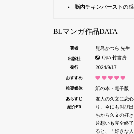
脳内チキンバーストの感
BLマンガ作品DATA
著者
児島かつら 先生
Qpa 竹書房
出版社
発行
2024/9/17
おすすめ
推奨媒体
紙の本・電子版
あらすじ
友人の久文に恋心
紹介PR
り、今にも叫び出
ちから久文の好き
片想いも完全終了
ると、「好きな人