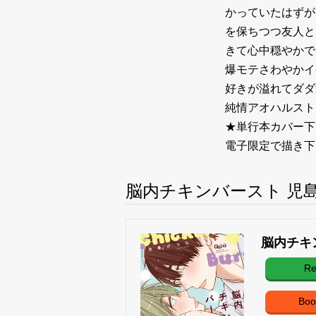
かっていたはずが
を保ちつつ友人と
きて心中穏やかで
爆モテさわやかイ
好きが溢れてダダ
純情アオハルスト
★単行本カバー下
電子限定で描き下
脳内チキンバースト 児
脳内チキ
Re
Boo