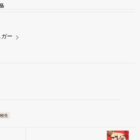
品
ュガー
校生