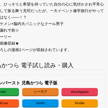
、ひっそりと希望を持っていた自分の心に気付かされ平常心
して振る舞う充司だったが、一大イベント修学旅行がやって
はなく――！？
ケメン×脳内大パニックなクール男子
漏れ寸前☆
ーリー
画像収録★
ろしの漫画1ページが収録されています。
島かつら 電子試し読み・購入
ンバースト 児島かつら 電子版
nta!
シーモア
ebookjapan
kLive
honto
Kindle