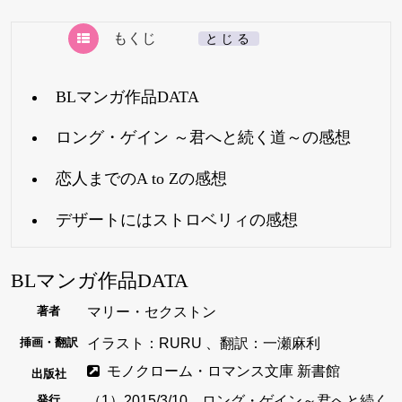
もくじ
[
とじる
]
BLマンガ作品DATA
ロング・ゲイン ～君へと続く道～の感想
恋人までのA to Zの感想
デザートにはストロベリィの感想
BLマンガ作品DATA
マリー・セクストン
著者
イラスト：RURU 、翻訳：一瀬麻利
挿画・翻訳
モノクローム・ロマンス文庫 新書館
出版社
（1）2015/3/10 ロング・ゲイン～君へと続く
発行