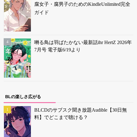
腐女子・腐男子のためのKindleUnlimited完全
ガイド
囀る鳥は羽ばたかない最新話ihr HertZ 2026年
7月号 電子版6/19より
BLの楽しさ広がる
BLCDのサブスク聞き放題Audible【30日無
料】でどこまで聴ける？