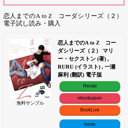
恋人までのA to Z コーダシリーズ（２）
電子試し読み・購入
恋人までのA to Z コー
ダシリーズ（２） マリ
ー・セクストン (著) ,
RURU (イラスト) , 一瀬
麻利 (翻訳) 電子版
Renta!
ebookjapan
無料サンプル
BookLive
honto