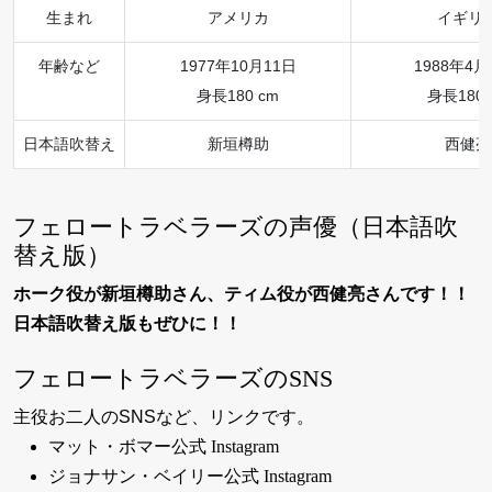
生まれ
アメリカ
イギリ
年齢など
1977年10月11日
1988年4月
身長180 cm
身長180 
日本語吹替え
新垣樽助
西健亮
フェロートラベラーズの声優（日本語吹
替え版）
ホーク役が新垣樽助さん、ティム役が西健亮さんです！！
日本語吹替え版もぜひに！！
フェロートラベラーズのSNS
主役お二人のSNSなど、リンクです。
マット・ボマー公式 Instagram
ジョナサン・ベイリー公式 Instagram