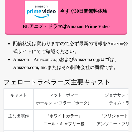
今すぐ30日間無料体験
BLアニメ・ドラマはAmazon Prime Video
配信状況は変わりますので必ず最新の情報を
Amazon公
式サイト
にてご確認ください。
Amazon、Amazon.co.jpおよびAmazon.co.jpロゴは、
Amazon.com, Inc.またはその関連会社の商標です。
フェロートラベラーズ主要キャスト
キャスト
マット・ボマー
ジョナサン・
ホーキンス･フラー（ホーク）
ティム・ラ
主な出演作
『ホワイトカラー』
『ブリジャートン家』
ニール・キャフリー役
アンソニー・ブリ