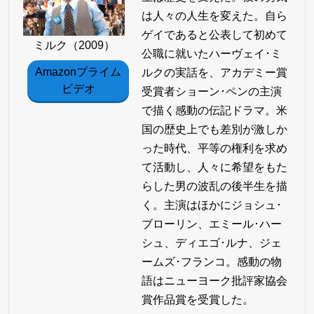
は人々の人生を変えた。自ら
ゲイであると公表して初めて
ミルク（2009）
公職に就いたハーヴェイ･ミ
Amazonプライム
ルクの実話を、アカデミー賞
ビデオ
受賞者ショーン･ペンの主演
で描く感動の伝記ドラマ。米
国の歴史上でも差別が激しか
った時代、平等の権利を求め
て活動し、人々に希望をもた
らした男の波乱の後半生を描
く。主演はほかにジョシュ･
ブローリン、エミール･ハー
シュ、ディエゴ･ルナ、ジェ
ームズ･フランコ。感動の物
語はニューヨーク批評家協会
賞作品賞を受賞した。