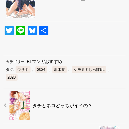
Twitter
Line
Bluesky
共
有
BLマンガおすすめ
カテゴリー:
タグ:
ウサギ
、
2024
、
那木渡
、
ケモミミしっぽBL
、
2020
タチとネコどっちがイイの？