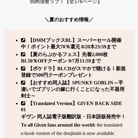
弱肉強食ラブ！【全176ページ】
＼夏のおすすめ情報／
【DMMブックスBL】スーパーセール開催
中！ポイント最大70％還元 8/20木23:59まで
【夏のらぶかるフェス】先着2,000枚
BL50％OFFクーポン 9/7月11:59まで
【ポケドラ】BLCDがスマホで聴ける！新規
登録で500円クーポンプレゼント
【おすすめ同人誌】SPUNKY GOBLIN～手
違いでゴブリンの嫁に行くことになった不器用
剣士～
【Translated Version】GIVEN BACK SIDE
01
ギヴン 同人誌電子版翻訳版・日本語版発売中！
To all Given fans around the world:
the translated
e-book version of the doujinshi is now available.