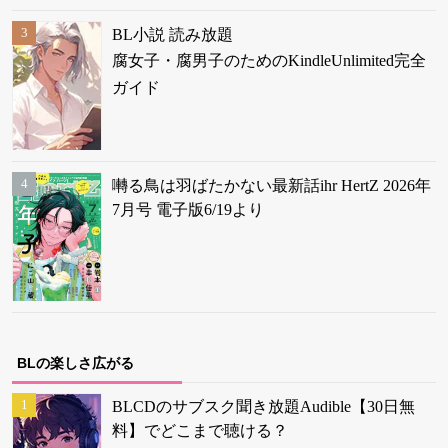
BL小説 読み放題
腐女子・腐男子のためのKindleUnlimited完全
ガイド
囀る鳥は羽ばたかない最新話ihr HertZ 2026年
7月号 電子版6/19より
BLの楽しさ広がる
BLCDのサブスク聞き放題Audible【30日無
料】でどこまで聴ける？