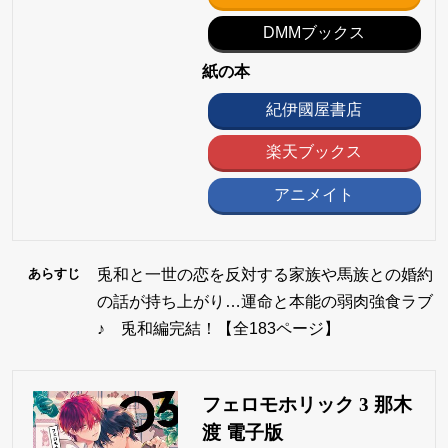
DMMブックス
紙の本
紀伊國屋書店
楽天ブックス
アニメイト
兎和と一世の恋を反対する家族や馬族との婚約
あらすじ
の話が持ち上がり…運命と本能の弱肉強食ラブ
♪ 兎和編完結！【全183ページ】
フェロモホリック 3 那木
渡 電子版