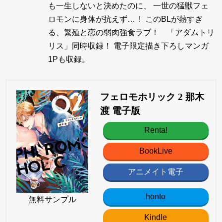
も一生しないと決めたのに、 一世の猛獣フェ
ロモンに身体が抗えず…！ このBLが熱すぎ
る、繁殖と恋の弱肉強食ラブ！ 「アダムトリ
リス」同時収録！ 電子限定描き下ろしマンガ
1Pも収録。
フェロモホリック 2 那木
渡 電子版
Renta!
BookLive
アニメイト電子
honto
無料サンプル
Kindle