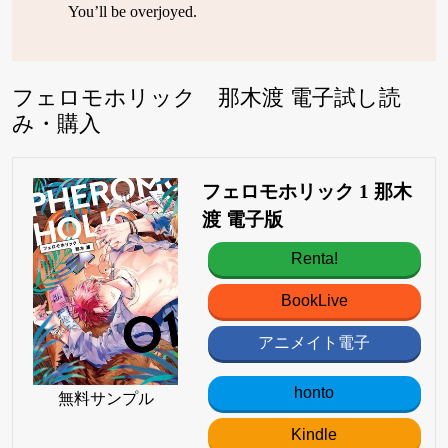
You’ll be overjoyed.
フェロモホリック 那木渡 電子試し読
み・購入
フェロモホリック 1 那木
渡 電子版
Renta!
BookLive
アニメイト電子
honto
無料サンプル
Kindle