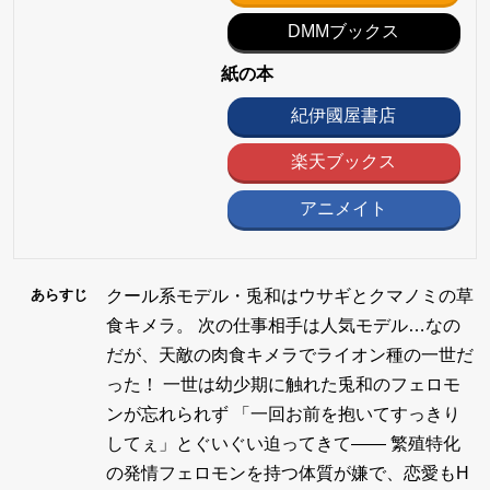
DMMブックス
紙の本
紀伊國屋書店
楽天ブックス
アニメイト
クール系モデル・兎和はウサギとクマノミの草
あらすじ
食キメラ。 次の仕事相手は人気モデル…なの
だが、天敵の肉食キメラでライオン種の一世だ
った！ 一世は幼少期に触れた兎和のフェロモ
ンが忘れられず 「一回お前を抱いてすっきり
してぇ」とぐいぐい迫ってきて―― 繁殖特化
の発情フェロモンを持つ体質が嫌で、恋愛もH