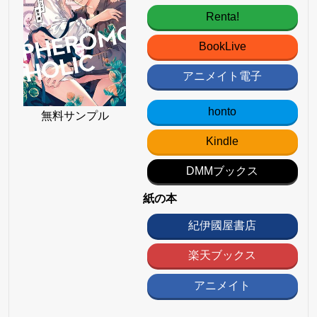
Renta!
BookLive
アニメイト電子
honto
無料サンプル
Kindle
DMMブックス
紙の本
紀伊國屋書店
楽天ブックス
アニメイト