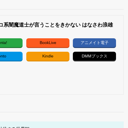
コ系闇魔道士が言うことをきかない はなさわ浪雄
nta!
BookLive
アニメイト電子
onto
Kindle
DMMブックス