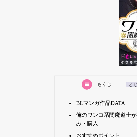
もくじ
[
と
BLマンガ作品DATA
俺のワンコ系闇魔道士が
み・購入
おすすめポイント