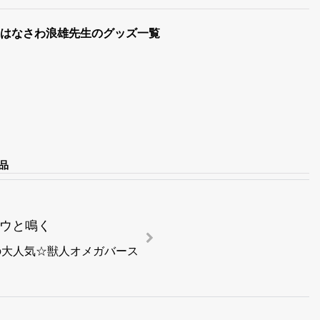
tore はなさわ浪雄先生のグッズ一覧
品
ュウと鳴く
の大人気☆獣人オメガバース