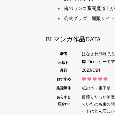
俺のワンコ系闇魔道士が
公式グッズ 通販サイト
BLマンガ作品DATA
著者
はなさわ浪雄 先
Ficus シー
出版社
発行
2023/3/24
おすすめ
推奨媒体
紙の本・電子版
あらすじ
目障りだった闇魔
紹介PR
ていたのも束の間
イドはどん底にい