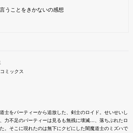
言うことをきかないの感想
生
モアコミックス
道士をパーティーから追放した、剣士のロイド。せいせいし
、力不足のパーティーは見るも無残に壊滅…、落ちぶれたロ
た。そこに現れたのは無下にクビにした闇魔道士のミズハで