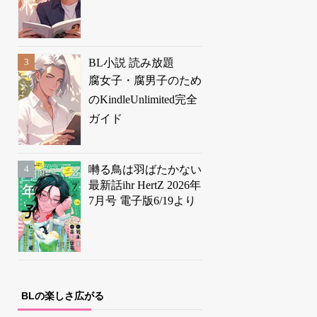
BL小説 読み放題
腐女子・腐男子のため
のKindleUnlimited完全
ガイド
囀る鳥は羽ばたかない
最新話ihr HertZ 2026年
7月号 電子版6/19より
BLの楽しさ広がる