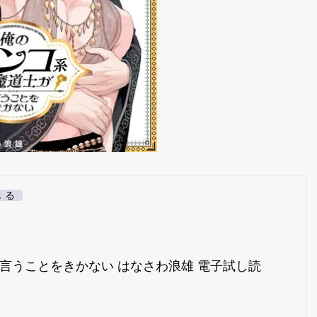
じる
]
言うことをきかない はなさわ浪雄 電子試し読