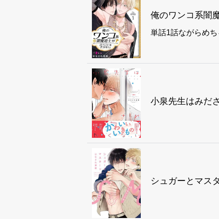
俺のワンコ系闇
単話1話ながらめ
小泉先生はみだ
シュガーとマス