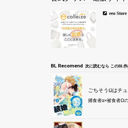
eeo S
BL Recomend
次に読むなら このBL作
ごちそうΩはチ
捕食者α×被食者Ω