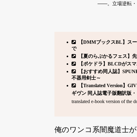
――。立場逆転・
【DMMブックスBL】スーパ
で
【夏のらぶかるフェス】先着2,
【ポケドラ】BLCDがス
【おすすめ同人誌】SPUN
不器用剣士～
【Translated Version】GI
ギヴン 同人誌電子版翻訳版・日本語版発売
translated e-book version of the d
俺のワンコ系闇魔道士が