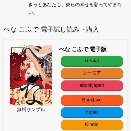
きっとあなたも、彼らの幸せを願ってやまな
い。
べな こふで 電子試し読み・購入
べな こふで 電子版
Renta!
シーモア
ebookjapan
BookLive
無料サンプル
honto
Kindle