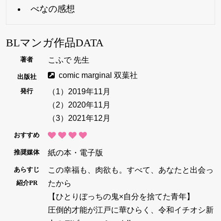
べなの感想
BLマンガ作品DATA
こふで 先生
著者
comic marginal 双葉社
出版社
（1）2019年11月
発行
（2）2020年11月
（3）2021年12月
おすすめ
紙の本・電子版
推奨媒体
この幸福も、肉欲も。すべて、あなたと出会っ
あらすじ
たから
紹介PR
【ひとりぼっちの鬼×自分を捨てた青年】
圧倒的才能が江戸に華ひらく、令和イチオシ新