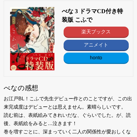
べな 3 ドラマCD付き特
装版 こふで
楽天ブックス
アニメイト
honto
べなの感想
お江戸BL！こふで先生デビュー作とのことですが、この出
来完成度はデビューとは思えません。素晴らしいです。
読む前は、表紙絵みてきれいだな、ぐらいでした。が、読
後、表紙絵をみると…泣きます！
巻を増すごとに、深まっていく二人の関係性が愛おしくな