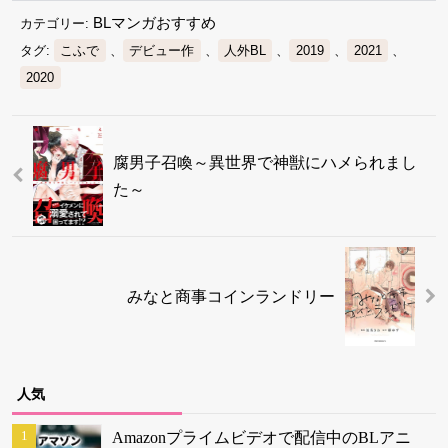
BLマンガおすすめ
カテゴリー:
タグ:
こふで
、
デビュー作
、
人外BL
、
2019
、
2021
、
2020
腐男子召喚～異世界で神獣にハメられまし
た～
みなと商事コインランドリー
人気
Amazonプライムビデオで配信中のBLアニ