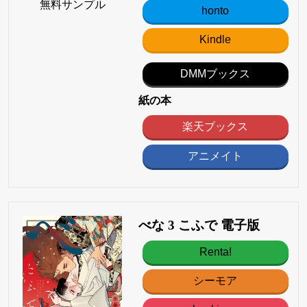
無料サンプル
honto
Kindle
DMMブックス
紙の本
楽天ブックス
アニメイト
べな 3 こふで 電子版
Renta!
シーモア