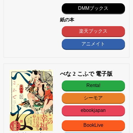
DMMブックス
紙の本
楽天ブックス
アニメイト
べな 2 こふで 電子版
Renta!
シーモア
ebookjapan
BookLive