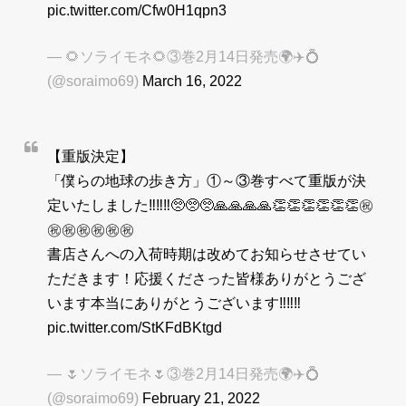
pic.twitter.com/Cfw0H1qpn3
— 🌻ソライモネ🌻③巻2月14日発売🌍✈️💍
(@soraimo69)
March 16, 2022
【重版決定】
「僕らの地球の歩き方」①～③巻すべて重版が決
定いたしました‼︎‼︎‼︎🥺🥺🥺🙏🙏🙏🙏👏👏👏👏👏👏㊗️
㊗️㊗️㊗️㊗️㊗️㊗️
書店さんへの入荷時期は改めてお知らせさせてい
ただきます！応援くださった皆様ありがとうござ
います本当にありがとうございます‼︎‼︎‼︎
pic.twitter.com/StKFdBKtgd
— 🌷ソライモネ🌷③巻2月14日発売🌍✈️💍
(@soraimo69)
February 21, 2022