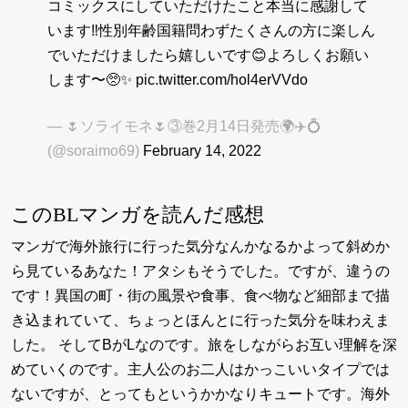
コミックスにしていただけたこと本当に感謝して
います‼︎性別年齢国籍問わずたくさんの方に楽しん
でいただけましたら嬉しいです😊よろしくお願い
します〜🥺✨
pic.twitter.com/hol4erVVdo
— 🌷ソライモネ🌷③巻2月14日発売🌍✈️💍
(@soraimo69)
February 14, 2022
このBLマンガを読んだ感想
マンガで海外旅行に行った気分なんかなるかよって斜めか
ら見ているあなた！アタシもそうでした。ですが、違うの
です！異国の町・街の風景や食事、食べ物など細部まで描
き込まれていて、ちょっとほんとに行った気分を味わえま
した。 そしてBがLなのです。旅をしながらお互い理解を深
めていくのです。主人公のお二人はかっこいいタイプでは
ないですが、とってもというかかなりキュートです。海外