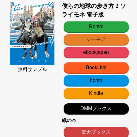
僕らの地球の歩き方 2 ソ
ライモネ 電子版
Renta!
シーモア
ebookjapan
BookLive
無料サンプル
honto
Kindle
DMMブックス
紙の本
楽天ブックス