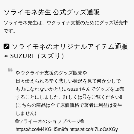
ソライモネ先生 公式グッズ通販
ソライモネ先生は、ウクライナ支援のためにグッズ販売中
です。
ソライモネのオリジナルアイテム通販
∞ SUZURI（スズリ）
🌻ウクライナ支援のグッズ販売🌻
日々伝えられる辛く悲しい状況を見て何か少しで
も力になれないかと思いsuzuriさんでグッズを販売
することにしました。詳しくは👇をご覧ください‼︎
(こちらの商品は全て原価価格で著者に利益は発生
しません)
🌐ソライモネのショップページ🌐
https://t.co/M4KGH5m9fa
https://t.co/rI7LoOsXGy