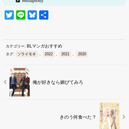
88rhapsody
Twitter
Line
Bluesky
共
有
BLマンガおすすめ
カテゴリー:
タグ:
ソライモネ
、
2022
、
2021
、
2020
俺が好きなら媚びてみろ
きのう何食べた？