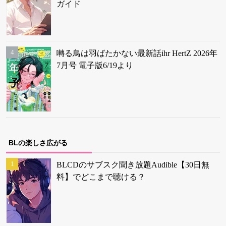
ガイド
囀る鳥は羽ばたかない最新話ihr HertZ 2026年
7月号 電子版6/19より
BLの楽しさ広がる
BLCDのサブスク聞き放題Audible【30日無
料】でどこまで聴ける？