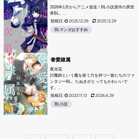
2026年1月からアニメ放送！BL小説原作の異世
界BL。...
投稿日:
2025.12.29
2025.12.29
BLマンガおすすめ
眷愛隷属
夜光花
討魔師という魔を祓う力を持つ一族たちのファ
ンタジーBL。たぬきがとってもかわいいで
す。...
投稿日:
2023.11.13
2026.6.29
BL小説