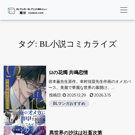
タグ:
BL小説コミカライズ
Ωの花燭 共鳴恋情
岩本薫先生原作。幸村佳苗先生作画のオメガバ
ース。美麗で華麗な世界の幕開け。...
投稿日:
2025.12.29
2026.3.15
BLマンガおすすめ
異世界の沙汰は社畜次第