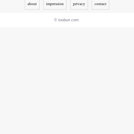
about
impression
privacy
contact
© toubun.com.