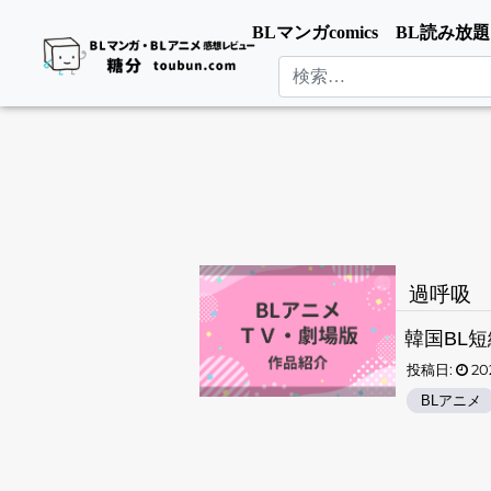
BLマンガcomics
BL読み放題
検索
過呼吸 
韓国BL短
投稿日:
202
BLアニメ