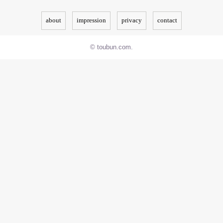
about
impression
privacy
contact
© toubun.com.