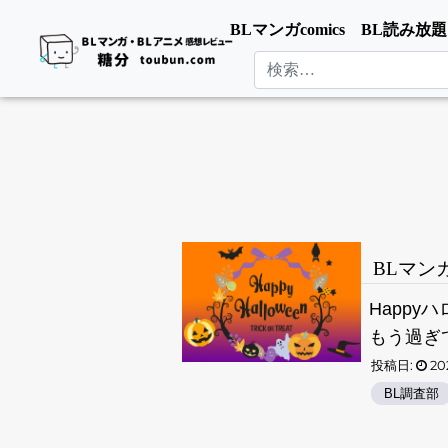
BLマンガcomics
BL読み放題
検索
BLマン
Happy
もう過ぎて
投稿日:
202
BL調査部