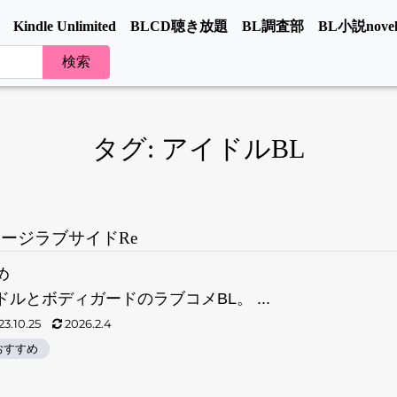
Kindle Unlimited
BLCD聴き放題
BL調査部
BL小説novel
タグ:
アイドルBL
ージラブサイドRe
め
ルとボディガードのラブコメBL。 ...
3.10.25
2026.2.4
おすすめ