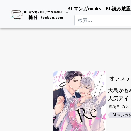
BLマンガcomics
BL読み放題
検索
オフステ
大島かも
人気アイド
投稿日:
202
BLマンガ