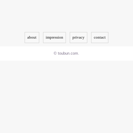
about
impression
privacy
contact
© toubun.com.